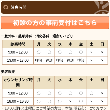
診療時間
一般外科・整形外科・消化器科・通所リハビリ
診察時間
月
火
水
木
金
土
日
9:00～12:00
〇
〇
〇
〇
〇
×
×
13:00～17:00
往診
往診
往診
往診
往診
×
×
美容医療
カウンセリング時
月
火
水
木
金
土
日
間
9:00～12:00
〇
〇
〇
〇
〇
〇
×
18:00～19:30
〇
〇
〇
×
〇
×
×
・18:00以降と土曜日にご希望の方は、本院(明石市）にてカウン