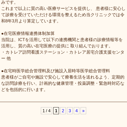
みです。
これまで以上に質の高い医療サービスを提供し、 患者様に安心し
て診療を受けていただける環境を整えるため当クリニックでは令
和8年3月より算定しています。
●在宅医療情報連携体制加算
当院は、ICTを活用して以下の連携機関と患者様の診療情報等を
活用し、質の高い在宅医療の提供に 取り組んでおります。
・カトレア訪問看護ステーション・カトレア居宅介護支援センタ
ー 他
●在宅時医学総合管理料及び施設入居時等医学総合管理料
患者様がご自宅や施設で安心して療養生活を送れるよう、定期的
な訪問診療を行い、計画的な健康管理・投薬調整・緊急時対応な
どを包括的に行います。
1 / 4
1
2
3
4
»